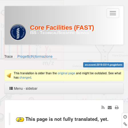
Core Facilities (FAST)
ISS - Technical/Scientific Service
Trace
Progetti(IN)formazione
en:eventi:2019:0314-proginform
This translation is older than the
original page
and might be outdated. See what
has
changed
.
Menu - sidebar
This page is not fully translated, yet.