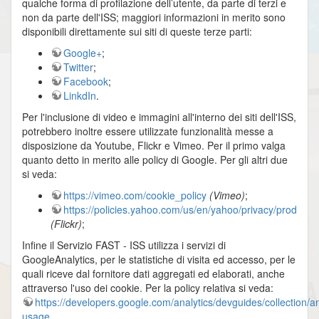
qualche forma di profilazione dell’utente, da parte di terzi e
non da parte dell'ISS; maggiori informazioni in merito sono
disponibili direttamente sui siti di queste terze parti:
Google+
;
Twitter
;
Facebook
;
LinkdIn
.
Per l'inclusione di video e immagini all'interno dei siti dell'ISS,
potrebbero inoltre essere utilizzate funzionalità messe a
disposizione da Youtube, Flickr e Vimeo. Per il primo valga
quanto detto in merito alle policy di Google. Per gli altri due
si veda:
https://vimeo.com/cookie_policy
(Vimeo)
;
https://policies.yahoo.com/us/en/yahoo/privacy/products/f
(Flickr)
;
Infine il Servizio FAST - ISS utilizza i servizi di
GoogleAnalytics, per le statistiche di visita ed accesso, per le
quali riceve dal fornitore dati aggregati ed elaborati, anche
attraverso l'uso dei cookie. Per la policy relativa si veda:
https://developers.google.com/analytics/devguides/collection/an
usage
.