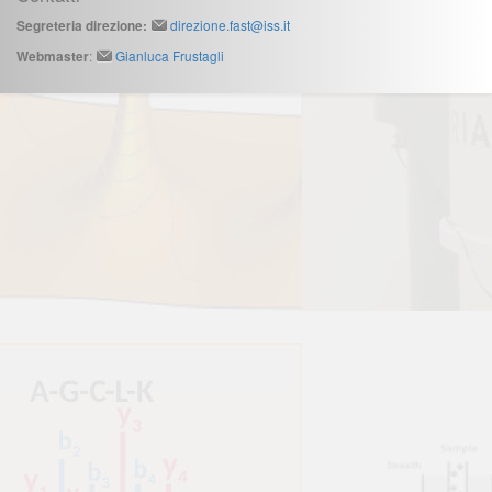
direzione.fast@iss.it
Segreteria direzione:
:
Gianluca Frustagli
Webmaster