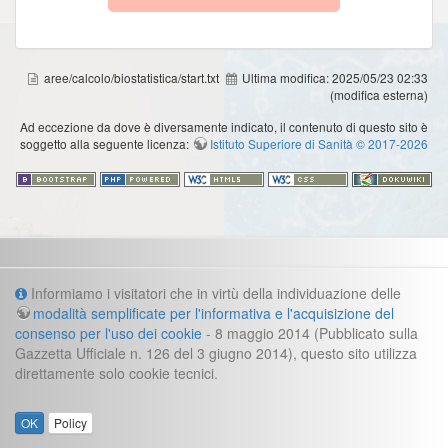
aree/calcolo/biostatistica/start.txt
Ultima modifica:
2025/05/23 02:33
(modifica esterna)
Ad eccezione da dove è diversamente indicato, il contenuto di questo sito è
soggetto alla seguente licenza:
Istituto Superiore di Sanità © 2017-2026
Informazioni
Informiamo i visitatori che in virtù della individuazione delle
Cookie e informazioni legali
modalità semplificate per l'informativa e l'acquisizione del
consenso per l'uso dei cookie
- 8 maggio 2014 (Pubblicato sulla
Contatti
Gazzetta Ufficiale n. 126 del 3 giugno 2014), questo sito utilizza
direttamente solo cookie tecnici.
direzione.fast@iss.it
Segreteria direzione:
:
Gianluca Frustagli
Webmaster
OK
Policy