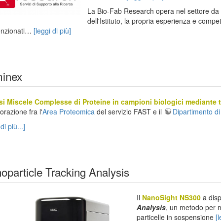
La Bio-Fab Research opera nel settore da 1
dell'Istituto, la propria esperienza e compe
nzionati…
[leggi di più]
inex
si Miscele Complesse di Proteine in campioni biologici mediante
orazione fra l'
Area Proteomica
del servizio FAST e il
Dipartimento d
di più...]
oparticle Tracking Analysis
Il
NanoSight NS300
a disp
Analysis
, un metodo per m
particelle in sospensione
[l