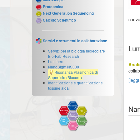
Proteomica
Next Generation Sequencing
conve
Calcolo Scientifico
Servizi e strumenti in collaborazione
Lum
Servizi per la biologia molecolare
Bio-Fab Research
Luminex
Anali
NanoSight NS300
collab
Risonanza Plasmonica di
Superficie (Biacore)
[leggi 
Identificazione e quantificazione
tossine algali
Nan