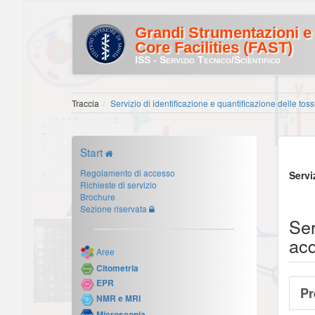
Grandi Strumentazioni e
Core Facilities (FAST)
ISS - Servizio Tecnico/Scientifico
Traccia
Servizio di identificazione e quantificazione delle toss
Start
Regolamento di accesso
Servi
Richieste di servizio
Brochure
Sezione riservata
Ser
acq
Aree
Citometria
EPR
Pr
NMR e MRI
Microscopia