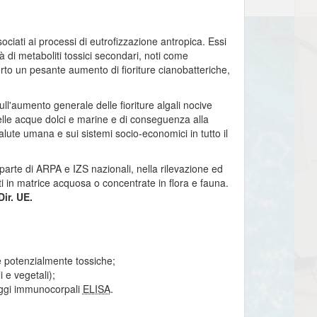
ciati ai processi di eutrofizzazione antropica. Essi
 di metaboliti tossici secondari, noti come
rto un pesante aumento di fioriture cianobatteriche,
ll'aumento generale delle fioriture algali nocive
lle acque dolci e marine e di conseguenza alla
alute umana e sui sistemi socio-economici in tutto il
da parte di ARPA e IZS nazionali, nella rilevazione ed
ti in matrice acquosa o concentrate in flora e fauna.
Dir. UE.
he potenzialmente tossiche;
 e vegetali);
 saggi immunocorpali
ELISA
.