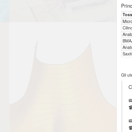
Princ
Toss
Micro
Cili
Anab
BMA
Anat
Saxi
Gli ut
C