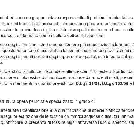
obatteri sono un gruppo chiave responsabile di problemi ambientali asso
rganismi fotosintetici procarioti, che possono produrre un'ampia varietà
tossine. In poche decadi gli ecosistemi acquatici del mondo hanno soffe
licatesi rapidamente come risultato dell'eutrofizzazione.
rso degli ultimi anni sono emerse sempre più segnalazioni allarmanti su
; questo fenomeno è associato alla contaminazione degli ecosistemi de
zza degli alimenti derivati dagli organismi acquatici, con impatto sulla s
o.
vizio è stato istituito per rispondere alle crescenti richieste di ausilio, 
ficazione di biotossine dulcaquicole, marine e da ambienti misti, presen
vizio fa riferimento a quanto previsto dai
D.Lgs 31/01, D.Lgs 152/06
e
struttura opera personale specializzato in grado di:
effettuare l’identificazione e la quantificazione di specie cianobatteric
eseguire estrazione delle tossine da matrici acquose o tissutali (animali
quantificare la presenza di tossine algali attraverso l’uso di specifici