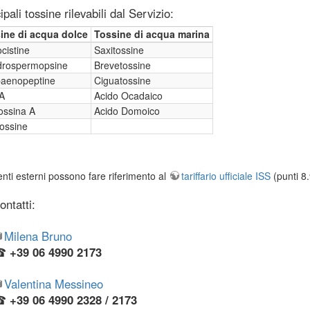
ipali tossine rilevabili dal Servizio:
ine di acqua dolce
Tossine di acqua marina
cistine
Saxitossine
ndrospermopsine
Brevetossine
aenopeptine
Ciguatossine
A
Acido Ocadaico
ossina A
Acido Domoico
tossine
enti esterni possono fare riferimento al
tariffario ufficiale ISS
(punti 8.
ontatti:
Milena Bruno
☎
+39 06 4990 2173
Valentina Messineo
☎
+39 06 4990 2328 / 2173