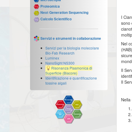
Proteomica
Next Generation Sequencing
I Cian
Calcolo Scientifico
sono o
ciano
moltip
Servizi e strumenti in collaborazione
Nel co
Servizi per la biologia molecolare
(HAB)
Bio-Fab Research
sicure
Luminex
mond
NanoSight NS300
Risonanza Plasmonica di
Il Ser
Superficie (Biacore)
identi
Identificazione e quantificazione
Il Ser
tossine algali
Nella 