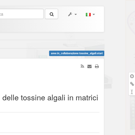
aree:in_collaborazione:tossine_algali:start
delle tossine algali in matrici