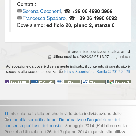
Contatti:
Serena Cecchetti
, ☎
+39 06 4990 2966
Francesca Spadaro
, ☎
+39 06 4990 6092
Dove siamo:
edificio 20, piano 2, stanza 6
aree/microscopia/confocale/start.txt
Ultima modifica:
2020/02/07 13:27
da gianluca
Ad eccezione da dove è diversamente indicato, il contenuto di questo sito è
soggetto alla seguente licenza:
Istituto Superiore di Sanità © 2017-2026
Informazioni
Informiamo i visitatori che in virtù della individuazione delle
modalità semplificate per l'informativa e l'acquisizione del
Cookie e informazioni legali
consenso per l'uso dei cookie
- 8 maggio 2014 (Pubblicato sulla
Gazzetta Ufficiale n. 126 del 3 giugno 2014), questo sito utilizza
Contatti