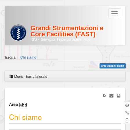
Grandi Strumentazioni e
Core Facilities (FAST)
ISS - Servizio Tecnico/Scientifico
Traccia
Chi siamo
aree:epr:chi_siamo
Menù - barra laterale
Area
EPR
Chi siamo