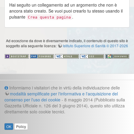
Hai seguito un collegamento ad un argomento che non è
ancora stato creato. Se vuoi puoi crearlo tu stesso usando il
pulsante
.
Crea questa pagina
Ad eccezione da dove è diversamente indicato, il contenuto di questo sito è
soggetto alla seguente licenza:
Istituto Superiore di Sanità © 2017-2026
Informazioni
Informiamo i visitatori che in virtù della individuazione delle
modalità semplificate per l'informativa e l'acquisizione del
Cookie e informazioni legali
consenso per l'uso dei cookie
- 8 maggio 2014 (Pubblicato sulla
Gazzetta Ufficiale n. 126 del 3 giugno 2014), questo sito utilizza
Contatti
direttamente solo cookie tecnici.
direzione.fast@iss.it
Segreteria direzione:
:
Gianluca Frustagli
Webmaster
OK
Policy