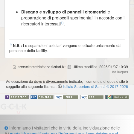
Disegno e sviluppo di pannelli citometrici
e
preparazione di protocolli sperimentali in accordo con i
1)
ricercatori interessati
.
1)
N.B.:
Le separazioni cellulari vengono effettuate unicamente dal
personale della facility.
aree/citometria/servizi/start.txt
Ultima modifica:
2026/01/07 10:39
da lucpas
Ad eccezione da dove è diversamente indicato, il contenuto di questo sito è
soggetto alla seguente licenza:
Istituto Superiore di Sanità © 2017-2026
Informazioni
Informiamo i visitatori che in virtù della individuazione delle
modalità semplificate per l'informativa e l'acquisizione del