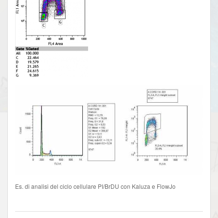
Es. di analisi del ciclo cellulare PI/BrDU con Kaluza e FlowJo