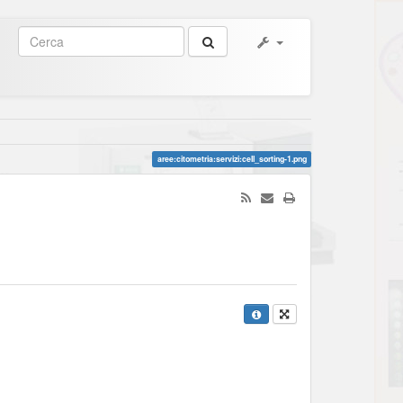
aree:citometria:servizi:cell_sorting-1.png