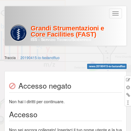
Grandi Strumentazioni e
Core Facilities (FAST)
ISS - Servizio Tecnico/Scientifico
Traccia
20190415-io-fastandfluo
news:20190415-io-fastandfluo
Accesso negato
Non hai i diritti per continuare.
Accesso
Non sei ancora collegato! Inserisci il tuo nome utente e la tua