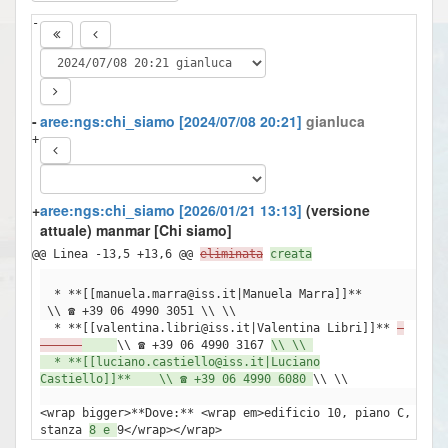
-
-
aree:ngs:chi_siamo [2024/07/08 20:21]
gianluca
+
+
aree:ngs:chi_siamo [2026/01/21 13:13]
(versione
attuale)
manmar
[Chi siamo]
@@ Linea -13,5 +13,6 @@
eliminata
creata
* **[[manuela.marra@iss.it|Manuela Marra]]** ​
\\ ☎ +39 06 4990 3051 \\ \\
* **[[valentina.libri@iss.it|Valentina Libri]]** ​
​
\\ ☎ +39 06 4990 3167
\\ \\
* **[[luciano.castiello@iss.it|Luciano
Castiello]]** ​ \\ ☎ +39 06 4990 6080
\\ \\
<wrap bigger>​**Dove:​** <wrap em>​edificio 10, piano C,
stanza ​
8 e
9</​wrap></​wrap>​